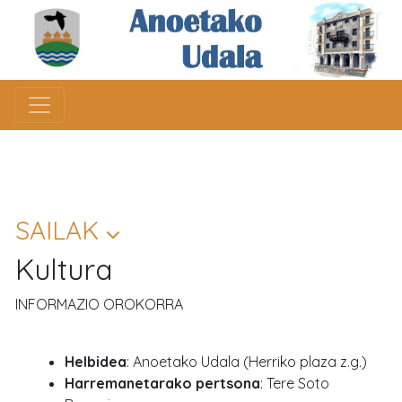
SAILAK
Kultura
INFORMAZIO OROKORRA
Helbidea
: Anoetako Udala (Herriko plaza z.g.)
Harremanetarako pertsona
: Tere Soto