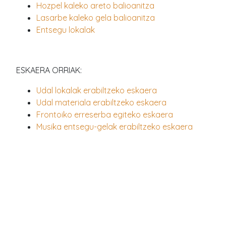
Hozpel kaleko areto balioanitza
Lasarbe kaleko gela balioanitza
Entsegu lokalak
ESKAERA ORRIAK:
Udal lokalak erabiltzeko eskaera
Udal materiala erabiltzeko eskaera
Frontoiko erreserba egiteko eskaera
Musika entsegu-gelak erabiltzeko eskaera