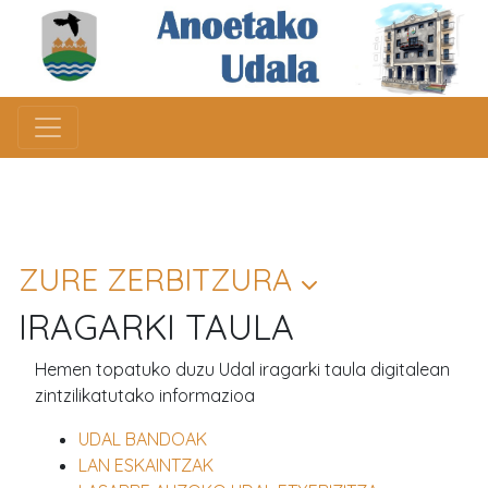
ZURE ZERBITZURA
IRAGARKI TAULA
Hemen topatuko duzu Udal iragarki taula digitalean
zintzilikatutako informazioa
UDAL BANDOAK
LAN ESKAINTZAK