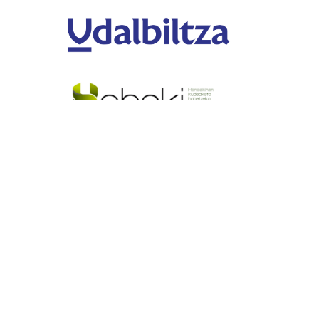
Anoetako Udala
Telefonoa:
943651200
Emaila:
udala@anoeta.eus