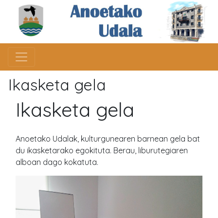
Ikasketa gela
Ikasketa gela
Anoetako Udalak, kulturgunearen barnean gela bat
du ikasketarako egokituta. Berau, liburutegiaren
alboan dago kokatuta.