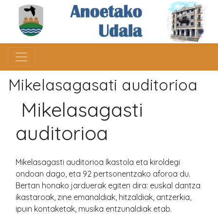
Mikelasagasati auditorioa
Mikelasagasti
auditorioa
Mikelasagasti auditorioa Ikastola eta kiroldegi
ondoan dago, eta 92 pertsonentzako aforoa du.
Bertan honako jarduerak egiten dira: euskal dantza
ikastaroak, zine emanaldiak, hitzaldiak, antzerkia,
ipuin kontaketak, musika entzunaldiak etab.