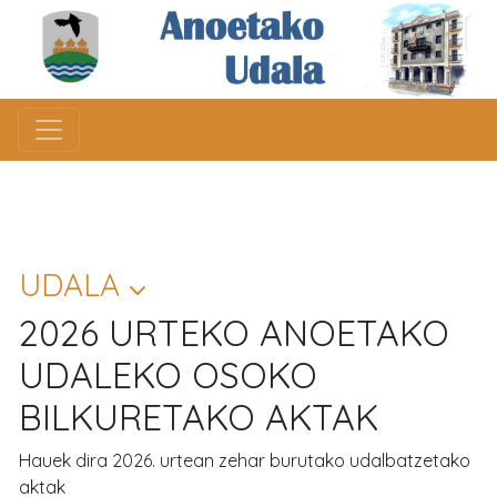
UDALA
2026 URTEKO ANOETAKO
UDALEKO OSOKO
BILKURETAKO AKTAK
Hauek dira 2026. urtean zehar burutako udalbatzetako
aktak