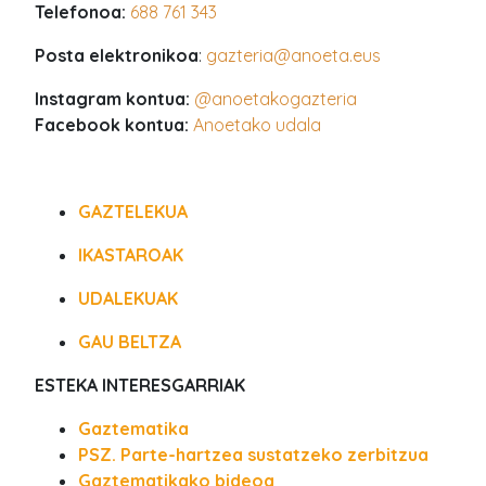
Telefonoa:
688 761 343
Posta elektronikoa
:
gazteria@anoeta.eus
Instagram kontua:
@anoetakogazteria
Facebook kontua:
Anoetako udala
GAZTELEKUA
IKASTAROAK
UDALEKUAK
GAU BELTZA
ESTEKA INTERESGARRIAK
Gaztematika
PSZ. Parte-hartzea sustatzeko zerbitzua
Gaztematikako bideoa