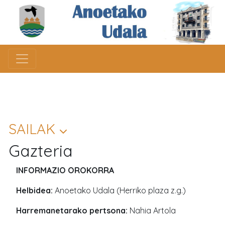
SAILAK
Gazteria
INFORMAZIO OROKORRA
Helbidea:
Anoetako Udala (Herriko plaza z.g.)
Harremanetarako pertsona:
Nahia Artola