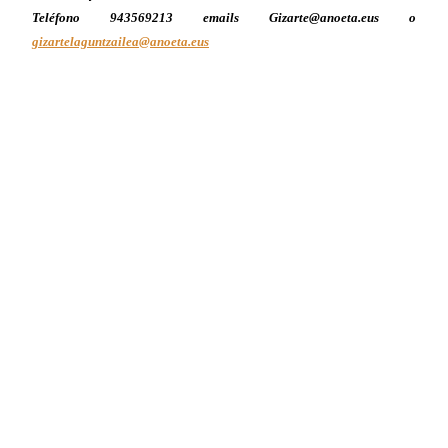
Teléfono 943569213 emails Gizarte@anoeta.eus o
gizartelaguntzailea@anoeta.eus