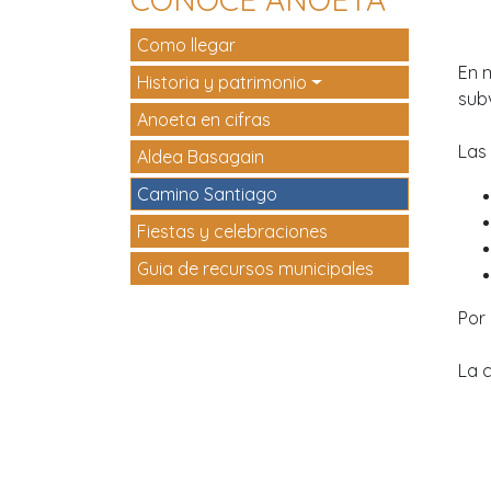
Como llegar
En 
Historia y patrimonio
sub
Anoeta en cifras
Las
Aldea Basagain
Camino Santiago
Fiestas y celebraciones
Guia de recursos municipales
Por 
La c