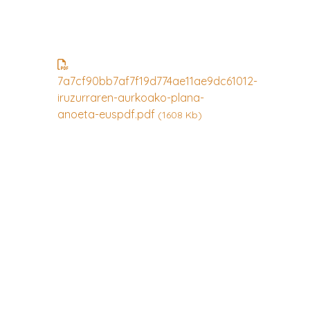
7a7cf90bb7af7f19d774ae11ae9dc61012-
iruzurraren-aurkoako-plana-
anoeta-euspdf.pdf
(1608 Kb)