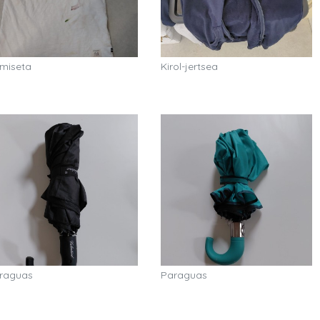
miseta
Kirol-jertsea
raguas
Paraguas