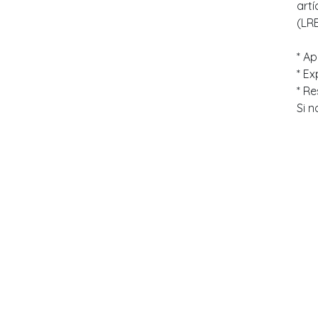
art
(LRB
* Ap
* Ex
* Re
Si 