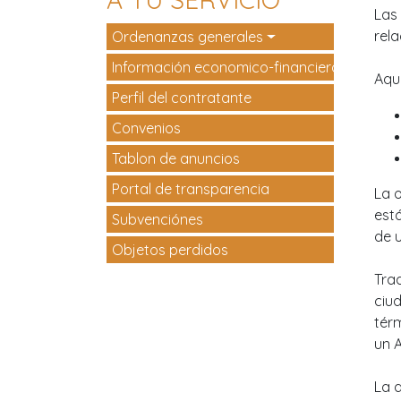
Las
rel
Ordenanzas generales
Información economico-financiera
Aqu
Perfil del contratante
Convenios
Tablon de anuncios
Portal de transparencia
La 
está
Subvenciónes
de u
Objetos perdidos
Tra
ciu
tér
un 
La 