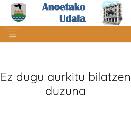
Ez dugu aurkitu bilatzen
duzuna