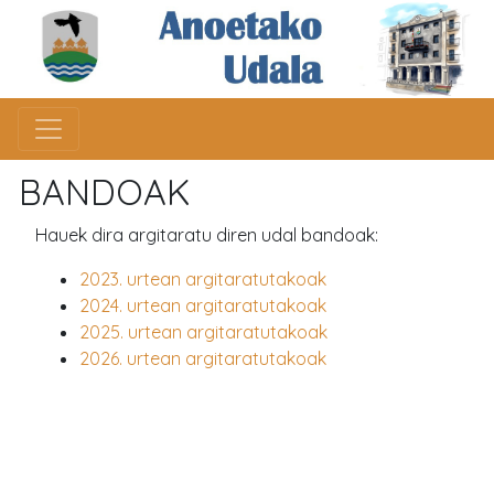
BANDOAK
Hauek dira argitaratu diren udal bandoak:
2023. urtean argitaratutakoak
2024. urtean argitaratutakoak
2025. urtean argitaratutakoak
2026. urtean argitaratutakoak