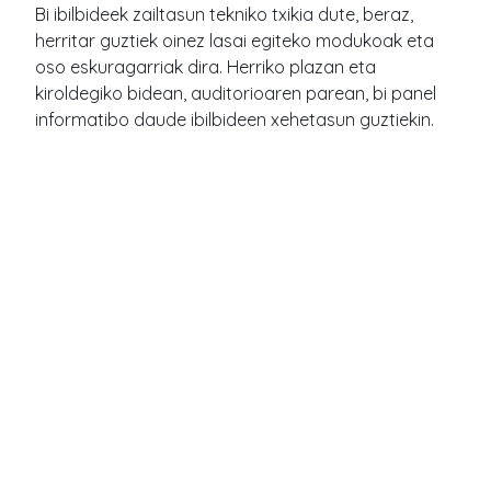
Bi ibilbideek zailtasun tekniko txikia dute, beraz,
herritar guztiek oinez lasai egiteko modukoak eta
oso eskuragarriak dira. Herriko plazan eta
kiroldegiko bidean, auditorioaren parean, bi panel
informatibo daude ibilbideen xehetasun guztiekin.