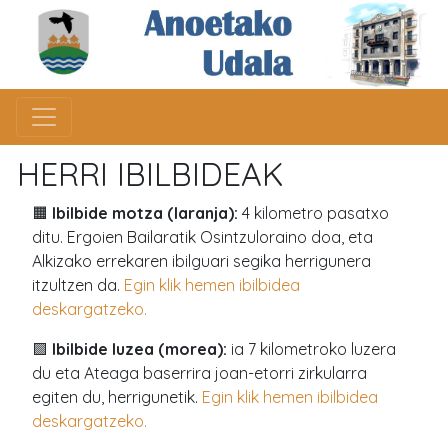
HERRI IBILBIDEAK
🟧
Ibilbide motza (laranja):
4 kilometro pasatxo
ditu. Ergoien Bailaratik Osintzuloraino doa, eta
Alkizako errekaren ibilguari segika herrigunera
itzultzen da.
Egin klik hemen ibilbidea
deskargatzeko.
🟪
Ibilbide luzea (morea):
ia 7 kilometroko luzera
du eta Ateaga baserrira joan-etorri zirkularra
egiten du, herrigunetik.
Egin klik hemen ibilbidea
deskargatzeko.