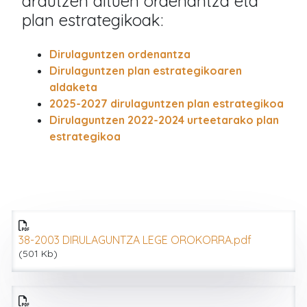
arautzen dituen ordenantza eta
plan estrategikoak:
Dirulaguntzen ordenantza
Dirulaguntzen plan estrategikoaren
aldaket
a
2025-2027 dirulaguntzen plan estrategikoa
Dirulaguntzen 2022-2024 urteetarako plan
estrategikoa
38-2003 DIRULAGUNTZA LEGE OROKORRA.pdf
(501 Kb)