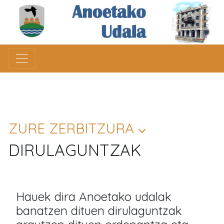
ZURE ZERBITZURA
DIRULAGUNTZAK
Hauek dira Anoetako udalak
banatzen dituen dirulaguntzak