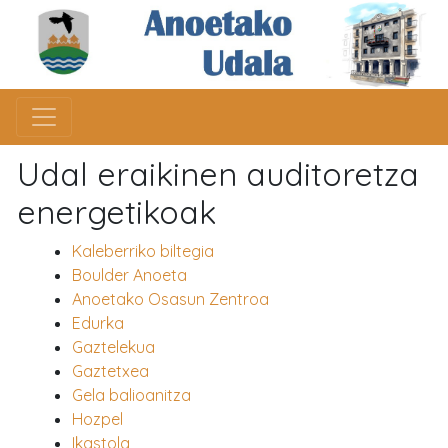
Udal eraikinen auditoretza
energetikoak
Kaleberriko biltegia
Boulder Anoeta
Anoetako Osasun Zentroa
Edurka
Gaztelekua
Gaztetxea
Gela balioanitza
Hozpel
Ikastola