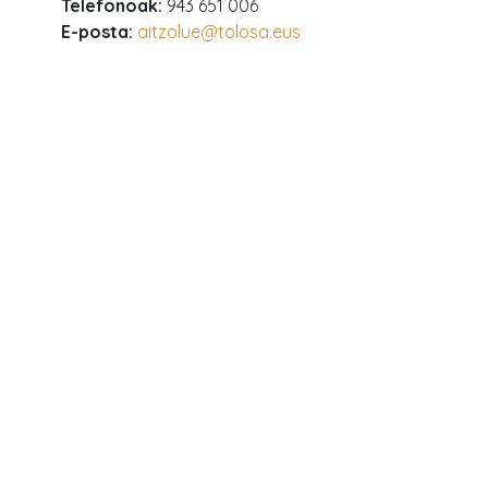
Telefonoak:
943 651 006
E-posta:
aitzolue@tolosa.eus