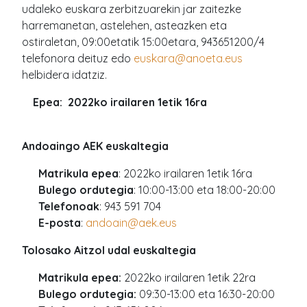
udaleko euskara zerbitzuarekin jar zaitezke
harremanetan, astelehen, asteazken eta
ostiraletan, 09:00etatik 15:00etara, 943651200/4
telefonora deituz edo
euskara@anoeta.eus
helbidera idatziz.
Epea: 2022ko irailaren 1etik 16ra
Andoaingo AEK euskaltegia
Matrikula epea
: 2022ko irailaren 1etik 16ra
Bulego ordutegia
: 10:00-13:00 eta 18:00-20:00
Telefonoak
: 943 591 704
E-posta
:
andoain@aek.eus
Tolosako Aitzol udal euskaltegia
Matrikula epea:
2022ko irailaren 1etik 22ra
Bulego ordutegia:
09:30-13:00 eta 16:30-20:00