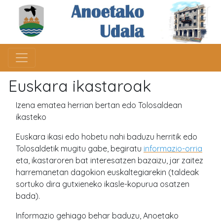
Euskara ikastaroak
Izena ematea herrian bertan edo Tolosaldean
ikasteko
Euskara ikasi edo hobetu nahi baduzu herritik edo
Tolosaldetik mugitu gabe, begiratu
informazio-orria
eta, ikastaroren bat interesatzen bazaizu, jar zaitez
harremanetan dagokion euskaltegiarekin (taldeak
sortuko dira gutxieneko ikasle-kopurua osatzen
bada).
Informazio gehiago behar baduzu, Anoetako