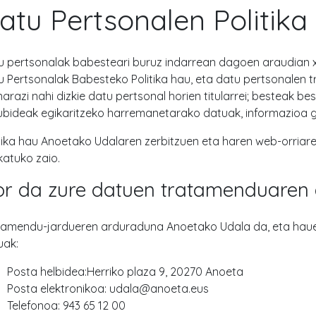
atu Pertsonalen Politika
u pertsonalak babesteari buruz indarrean dagoen araudian
u Pertsonalak Babesteko Politika hau, eta datu pertsonalen 
narazi nahi dizkie datu pertsonal horien titularrei; besteak 
ubideak egikaritzeko harremanetarako datuak, informazioa 
itika hau Anoetako Udalaren zerbitzuen eta haren web-orriare
katuko zaio.
r da zure datuen tratamenduaren
tamendu-jardueren arduraduna Anoetako Udala da, eta haue
uak:
Posta helbidea:Herriko plaza 9, 20270 Anoeta
Posta elektronikoa: udala@anoeta.eus
Telefonoa: 943 65 12 00