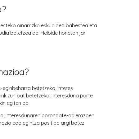
a?
esteko oinarrizko eskubidea babestea eta
udia betetzea da. Helbide honetan jar
imazioa?
-eginbeharra betetzeko, interes
inkizun bat betetzeko, interesduna parte
in egiten da.
o, interesdunaren borondate-adierazpen
razio edo egintza positibo argi batez