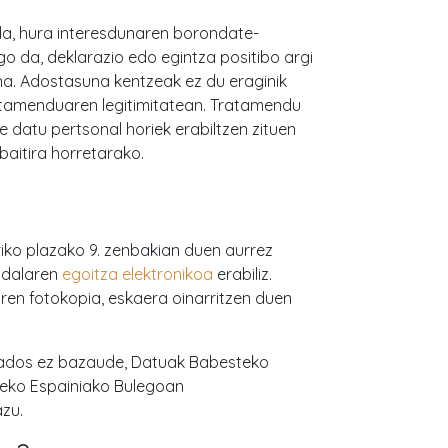
a, hura interesdunaren borondate-
o da, deklarazio edo egintza positibo argi
a. Adostasuna kentzeak ez du eraginik
atamenduaren legitimitatean. Tratamendu
 datu pertsonal horiek erabiltzen zituen
baitira horretarako.
iko plazako 9. zenbakian duen aurrez
 Udalaren
egoitza elektronikoa
erabiliz.
en fotokopia, eskaera oinarritzen duen
 ados ez bazaude, Datuak Babesteko
eko Espainiako Bulegoan
zu.