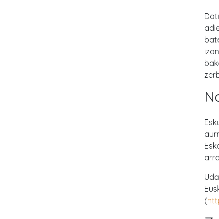
Dat
adie
bat
iza
bak
zerb
No
Esk
aur
Esk
arr
Uda
Eus
(
ht