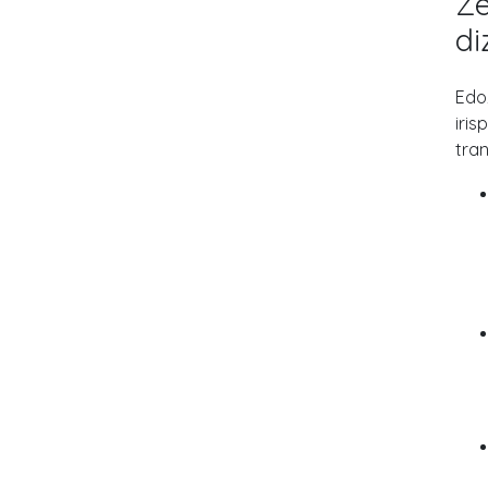
Ze
di
Edo
iri
tra