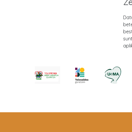
Ze
Dat
bet
bes
sun
apli