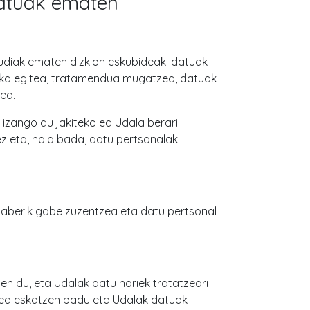
datuak ematen
audiak ematen dizkion eskubideak: datuak
rka egitea, tratamendua mugatzea, datuak
ea.
izango du jakiteko ea Udala berari
z eta, hala bada, datu pertsonalak
gaberik gabe zuzentzea eta datu pertsonal
n du, eta Udalak datu horiek tratatzeari
zea eskatzen badu eta Udalak datuak