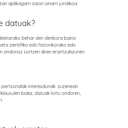
i aplikagarri zaion oinarri juridikoa
e datuak?
deetarako behar den denbora baino
keta zientifiko edo historikorako edo
n ondorioz sortzen diren erantzukizunen
u pertsonalak interesdunak zuzenean
klausulen bidez, datuak lortu ondoren,
n.