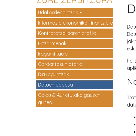
D
Udal ordenantzak
Informazio ekonomiko-finantzieroa
Dat
Kontratatzailearen profila
Dat
jaki
Hitzarmenak
esk
Iragarki taula
Pol
Gardentasun ataria
apli
Dirulaguntzak
No
Datuen babesa
Galdu & Aurkitutako gauzen
Tra
gunea
dat