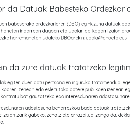
r da Datuak Babesteko Ordezkari
uen babeserako ordezkariaren (DBO) eginkizuna datuak bab
o honetan indarrean dagoen eta Udalari aplikagarri zaion ara
tezke harremanetan Udaleko DBOarekin: udala@anoeta.eus
in da zure datuak tratatzeko legit
lak egiten duen datu pertsonalen inguruko tratamendua lege
likoaren izenean edo esleitutako botere publikoen izenean eg
 kontratu bat gauzatzeko edo interesdunaren adostasunarek
eresdunaren adostasuna beharrezkoa bada datuak tratatzek
, zalantzarik gabeko, zehatz eta arrazoitua izango da, dekla
a.