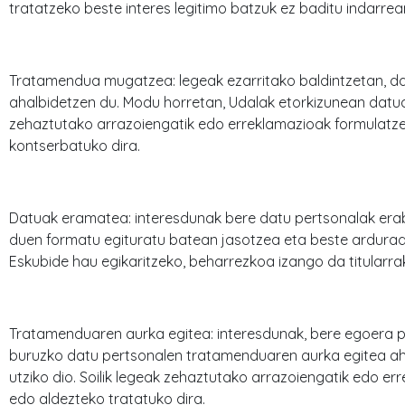
tratatzeko beste interes legitimo batzuk ez baditu indarr
Tratamendua mugatzea: legeak ezarritako baldintzetan, d
ahalbidetzen du. Modu horretan, Udalak etorkizunean datuak
zehaztutako arrazoiengatik edo erreklamazioak formulatze
kontserbatuko dira.
Datuak eramatea: interesdunak bere datu pertsonalak erab
duen formatu egituratu batean jasotzea eta beste arduradu
Eskubide hau egikaritzeko, beharrezkoa izango da titularra
Tratamenduaren aurka egitea: interesdunak, bere egoera pa
buruzko datu pertsonalen tratamenduaren aurka egitea aha
utziko dio. Soilik legeak zehaztutako arrazoiengatik edo er
edo aldezteko tratatuko dira.