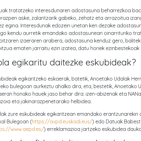
uak tratatzeko interesdunaren adostasuna beharrezkoa bad
razpen aske, zalantzarik gabeko, zehatz eta arrazoitua izang
ez egina. Interesdunak edozein unetan ken dezake adostasun
ngo kendu aurretik emandako adostasunean oinarrituriko tr
oitzaren izaeraren arabera, adostasuna kenduz gero, baliteke
itzua ematen jarraitu ezin izatea, datu horiek ezinbestekoak 
la egikaritu daitezke eskubideak?
ubideak egikaritzeko eskaerak, batetik, Anoetako Udalak Herr
reko bulegoan aurkeztu ahalko dira, eta, bestetik, Anoetako
aeran honako hauek jaso behar dira: izen-abizenak eta NANar
azoia eta jakinarazpenetarako helbidea.
lak zure eskubideak egikaritzean emandako erantzunarekin
kal Bulegoan (
https://avpd.euskadi.eus/
) edo Datuak Babest
tps://www.aepd.es/
) erreklamazioa jartzeko eskubidea dauka