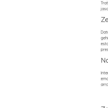
Trat
jaso
Ze
Dat
gehi
est
pres
No
Int
ema
arr