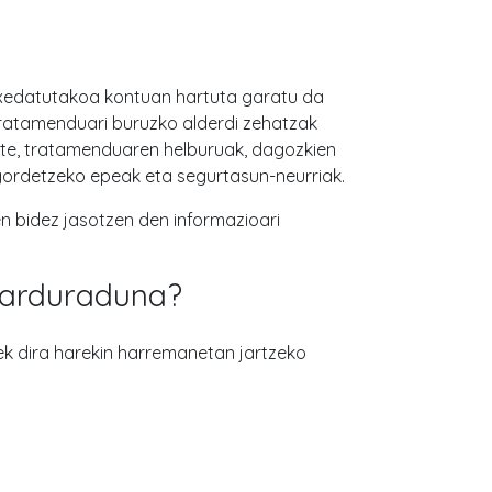
 xedatutakoa kontuan hartuta garatu da
tratamenduari buruzko alderdi zehatzak
beste, tratamenduaren helburuak, dagozkien
gordetzeko epeak eta segurtasun-neurriak.
n bidez jasotzen den informazioari
 arduraduna?
k dira harekin harremanetan jartzeko