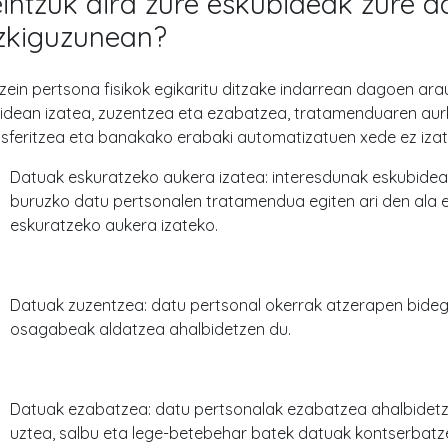
intzuk dira zure eskubideak zure 
zkiguzunean?
zein pertsona fisikok egikaritu ditzake indarrean dagoen ar
spidean izatea, zuzentzea eta ezabatzea, tratamenduaren au
nsferitzea eta banakako erabaki automatizatuen xede ez izat
Datuak eskuratzeko aukera izatea: interesdunak eskubidea 
buruzko datu pertsonalen tratamendua egiten ari den ala e
eskuratzeko aukera izateko.
Datuak zuzentzea: datu pertsonal okerrak atzerapen bide
osagabeak aldatzea ahalbidetzen du.
Datuak ezabatzea: datu pertsonalak ezabatzea ahalbidetze
uztea, salbu eta lege-betebehar batek datuak kontserbat