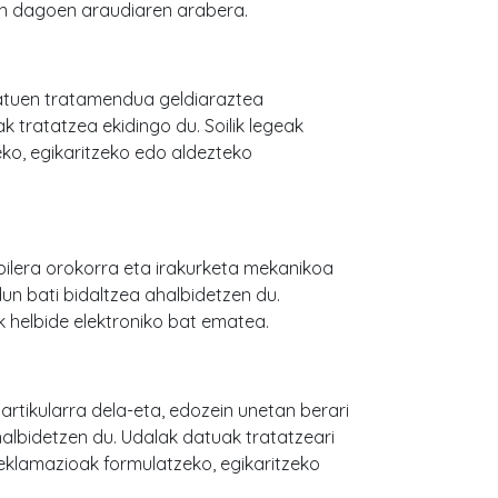
ean dagoen araudiaren arabera.
atuen tratamendua geldiaraztea
 tratatzea ekidingo du. Soilik legeak
ko, egikaritzeko edo aldezteko
ilera orokorra eta irakurketa mekanikoa
n bati bidaltzea ahalbidetzen du.
k helbide elektroniko bat ematea.
rtikularra dela-eta, edozein unetan berari
lbidetzen du. Udalak datuak tratatzeari
reklamazioak formulatzeko, egikaritzeko