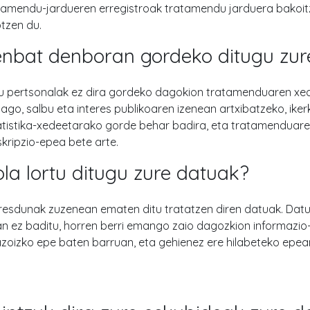
amendu-jardueren erregistroak tratamendu jarduera bakoitzar
tzen du.
nbat denboran gordeko ditugu zur
u pertsonalak ez dira gordeko dagokion tratamenduaren xe
ago, salbu eta interes publikoaren izenean artxibatzeko, iker
atistika-xedeetarako gorde behar badira, eta tratamenduare
kripzio-epea bete arte.
la lortu ditugu zure datuak?
eresdunak zuzenean ematen ditu tratatzen diren datuak. Dat
n ez baditu, horren berri emango zaio dagozkion informazio-
azoizko epe baten barruan, eta gehienez ere hilabeteko epea