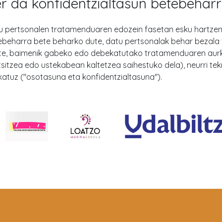
r da konfidentzialtasun betebehar
u pertsonalen tratamenduaren edozein fasetan esku hartzen 
ebeharra bete beharko dute, datu pertsonalak behar bezala 
te, baimenik gabeko edo debekatutako tratamenduaren aurka 
tsitzea edo ustekabean kaltetzea saihestuko dela), neurri t
katuz ("osotasuna eta konfidentzialtasuna").