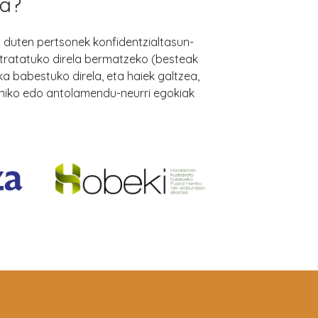
ra?
duten pertsonek konfidentzialtasun-
tratatuko direla bermatzeko (besteak
babestuko direla, eta haiek galtzea,
ekniko edo antolamendu-neurri egokiak